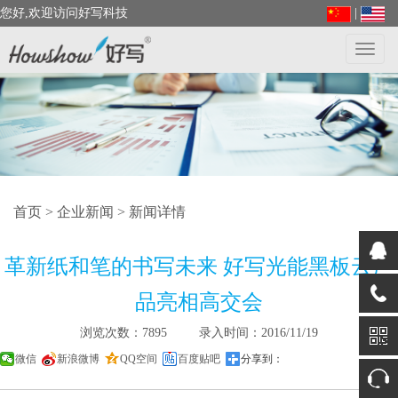
您好,欢迎访问好写科技
|
Toggl
navig
首页
>
企业新闻
> 新闻详情
革新纸和笔的书写未来 好写光能黑板云产
品亮相高交会
浏览次数：7895 录入时间：2016/11/19
微信
新浪微博
QQ空间
百度贴吧
分享到：