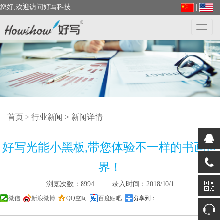
您好,欢迎访问好写科技
|
Toggl
navig
首页
>
行业新闻
> 新闻详情
好写光能小黑板,带您体验不一样的书画世
界！
浏览次数：8994 录入时间：2018/10/1
微信
新浪微博
QQ空间
百度贴吧
分享到：