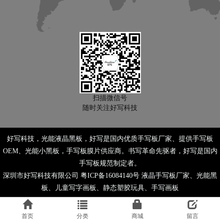
扫描微信号
随时关注好写科技
好写科技，光能液晶黑板，好写是国内优质手写板厂家、提供手写板
OEM、
光能小黑板
，手写板膜片供应商。书写革命先驱者，好写是国内
手写板规范制定者。
深圳市好写科技有限公司
粤ICP备16084140号
液晶手写板厂家
、
光能黑
板
、
儿童写字画板
、静态塑胶玩具、手写画板
CopyRight © 2016
www.how-show.com
All Rights Reserved.
English
link
网
站地图
XML
RSS
首页
分类
商城
留言