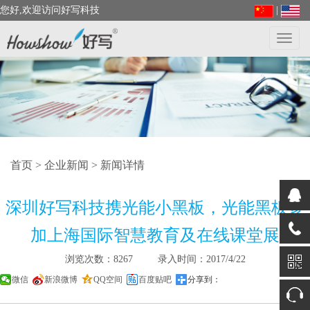
您好,欢迎访问好写科技
|
Toggl
navig
首页
>
企业新闻
> 新闻详情
深圳好写科技携光能小黑板，光能黑板参
加上海国际智慧教育及在线课堂展
浏览次数：8267 录入时间：2017/4/22
微信
新浪微博
QQ空间
百度贴吧
分享到：