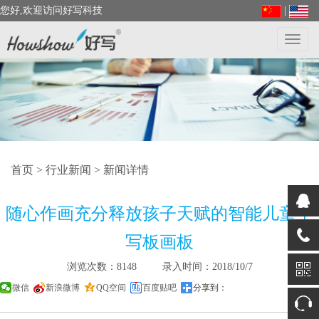
您好,欢迎访问好写科技
|
Toggl
navig
首页
>
行业新闻
> 新闻详情
随心作画充分释放孩子天赋的智能儿童手
写板画板
浏览次数：8148 录入时间：2018/10/7
微信
新浪微博
QQ空间
百度贴吧
分享到：